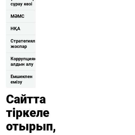
сұрау көзі
МӘМС
НҚА
Стратегиялық
жоспар
Коррупцияны
алдын алу
Емшекпен
емізу
Сайтта
тіркеле
отырып,