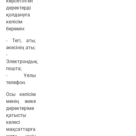
көрсетілген
деректерді
қолдануға
келісім
беремін:
- Тегі, аты,
әкесінің аты;
-
Электрондық
пошта;
- Ұялы
телефон.
Осы келісім
менің жеке
деректеріме
қатысты
келесі
мақсаттарға