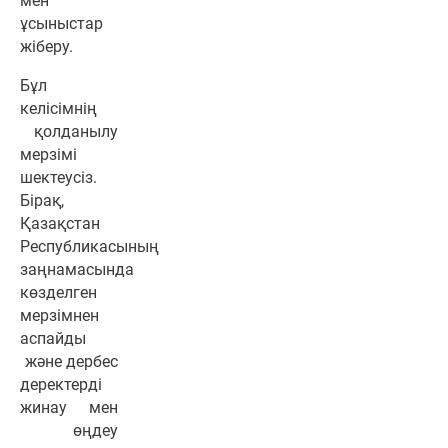
мен
ұсыныстар
жіберу.
Бұл
келісімнің
қолданылу
мерзімі
шектеусіз.
Бірақ,
Қазақстан
Республикасының
заңнамасында
көзделген
мерзімнен
аспайды
және дербес
деректерді
жинау мен
өңдеу