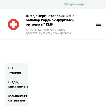
Жүгіру жолы •
ШЖҚ "Перинатология және
балалар кардиохирургиясы
орталығы" КМК
Алматы қаласы Қоғамдық
денсаулық сақтау басқармасы
Біз
туралы
Біздің
миссиямыз
Мемлекеттік
сатып алу