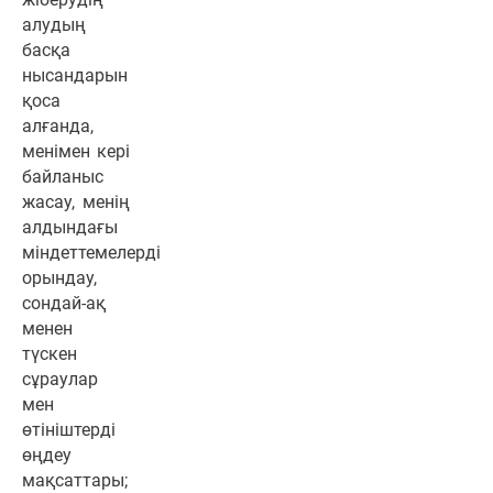
алудың
басқа
нысандарын
қоса
алғанда,
менімен кері
байланыс
жасау, менің
алдындағы
міндеттемелерді
орындау,
сондай-ақ
менен
түскен
сұраулар
мен
өтініштерді
өңдеу
мақсаттары;