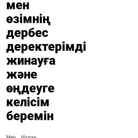
мен
өзімнің
дербес
деректерімді
жинауға
және
өңдеуге
келісім
беремін
Мен (бұдан