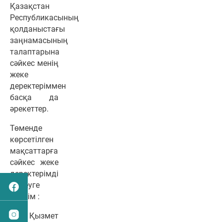
Қазақстан
Республикасының
қолданыстағы
заңнамасының
талаптарына
сәйкес менің
жеке
деректеріммен
басқа да
әрекеттер.
Төменде
көрсетілген
мақсаттарға
сәйкес жеке
деректерімді
өңдеуге
бердім :
- Қызмет