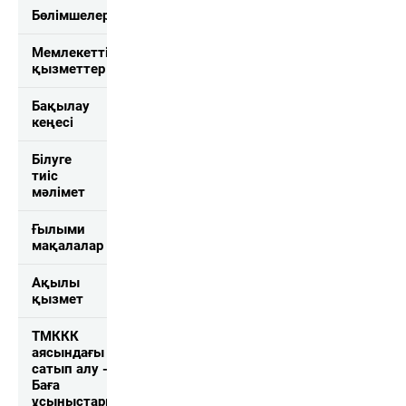
Бөлімшелер
Мемлекеттік
қызметтер
Бақылау
кеңесі
Білуге
тиіс
мәлімет
Ғылыми
мақалалар
Ақылы
қызмет
ТМККК
аясындағы
сатып алу -
Баға
ұсыныстарын