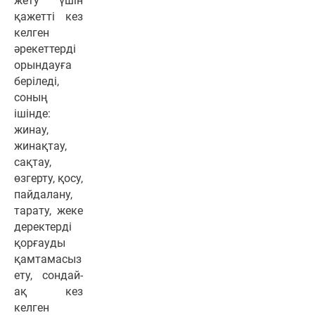
жету үшін
қажетті кез
келген
әрекеттерді
орындауға
беріледі,
соның
ішінде:
жинау,
жинақтау,
сақтау,
өзгерту, қосу,
пайдалану,
тарату, жеке
деректерді
қорғауды
қамтамасыз
ету, сондай-
ақ кез
келген