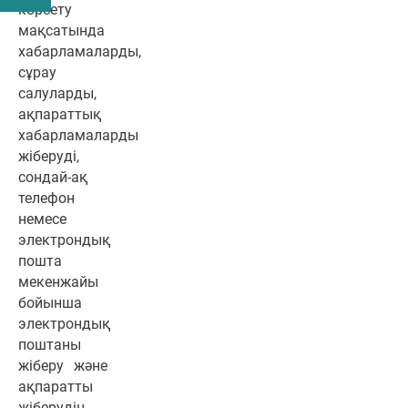
көрсету
мақсатында
хабарламаларды,
сұрау
салуларды,
ақпараттық
хабарламаларды
жіберуді,
сондай-ақ
телефон
немесе
электрондық
пошта
мекенжайы
бойынша
электрондық
поштаны
жіберу және
ақпаратты
жіберудің