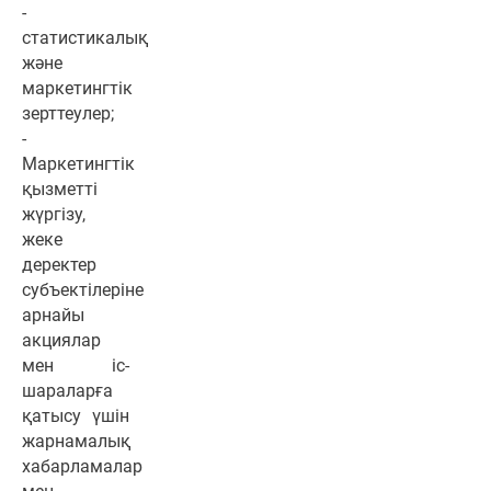
-
статистикалық
және
маркетингтік
зерттеулер;
-
Маркетингтік
қызметті
жүргізу,
жеке
деректер
субъектілеріне
арнайы
акциялар
мен іс-
шараларға
қатысу үшін
жарнамалық
хабарламалар