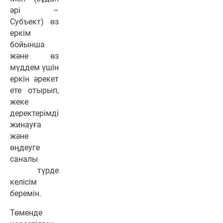
әрі –
Субъект) өз
еркім
бойынша
және өз
мүддем үшін
еркін әрекет
ете отырып,
жеке
деректерімді
жинауға
және
өңдеуге
саналы
түрде
келісім
беремін.
Төменде