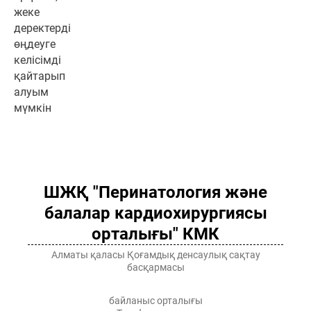
жеке
деректерді
өңдеуге
келісімді
қайтарып
алуым
мүмкін
ШЖҚ "Перинатология және
балалар кардиохирургиясы
орталығы" КМК
Алматы қаласы Қоғамдық денсаулық сақтау
басқармасы
байланыс орталығы