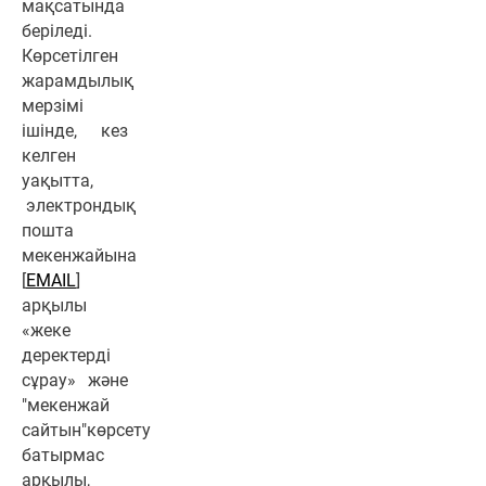
мақсатында
беріледі.
Көрсетілген
жарамдылық
мерзімі
ішінде, кез
келген
уақытта,
электрондық
пошта
мекенжайына
[
EMAIL
]
арқылы
«жеке
деректерді
сұрау» және
"мекенжай
сайтын"көрсету
батырмас
арқылы,