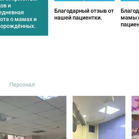
ов и
Благодарный отзыв от
Благод
едневная
нашей пациентки.
мамы 
ота о мамах и
пацие
ворождённых.
Персонал