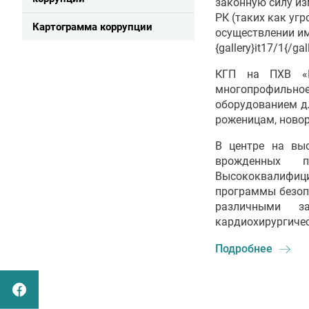
законную силу из
РК (таких как уг
Картограмма коррупции
осуществлении им
{gallery}it17/1{/gal
КГП на ПХВ «Ц
многопрофильн
оборудованием д
роженицам, ново
В центре на вы
врожденных п
Высококвалифиц
программы безоп
различными з
кардиохирургиче
Подробнее