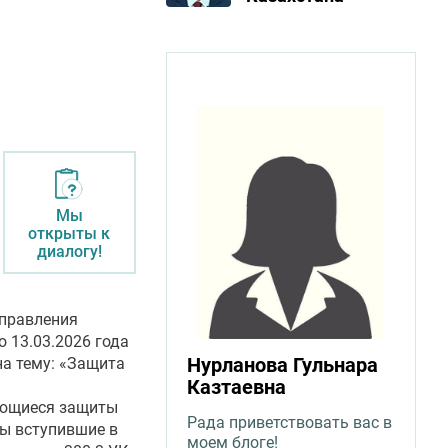
Мы
открыты к
диалогу!
Управления
 13.03.2026 года
Нурланова Гульнара
а тему: «Защита
Казтаевна
ающиеся защиты
Рада приветствовать вас в
ны вступившие в
моем блоге!