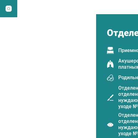
Отдел
Приемно
Акушерс
платных
Родильн
Отделен
отделен
нуждающ
уходе №
Отделен
отделен
нуждающ
уходе №