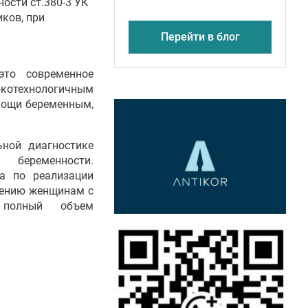
ости ст.380-3 УК
ков, при
Перейти в блог
то современное
отехнологичным
мощи беременным,
ной диагностике
беременности.
а по реализации
шению женщинам с
 полный объем