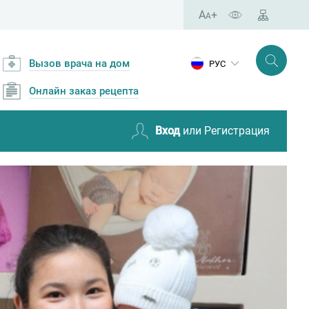
A
+
Бегущая строка •
A
Вызов врача на дом
РУС
Онлайн заказ рецепта
Вход
или Регистрация