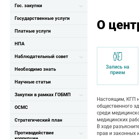
Гос. закупки
Государственные услуги
О цент
Платные услуги
НПА
Наблюдательный совет
Запись на
Необходимо знать
прием
Научные статьи
Закупки в рамках ГОБМП
Настоящим, КГП н
общественного зд
ОСМС
среди медицинско
медицинских рабо
Стратегический план
В ходе разъясни
Противодействие
прав и законных 
коррупции