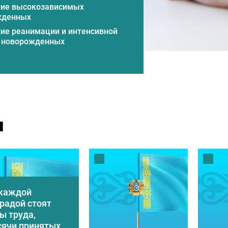
ние высокозависимых
жденных
ие реанимации и интенсивной
 новорожденных
ие детской кардиохирургии
ие анестезиологии, реанимации
сивной терапии
довое Отделение №1
и
довое Отделение №2
ие патологии беременности
 - диагностическая лаборатория
храны плода
 каждой
тативно-диагностическое
радой стоят
ие
ы труда,
сячи принятых