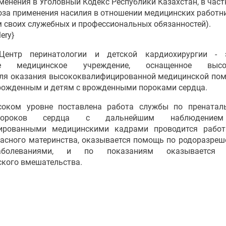
менения в Уголовный Кодекс Республики Казахстан, в частн
роза применения насилия в отношении медицинских работни
 своих служебных и профессиональных обязанностей).
lery}
ентр перинатологии и детской кардиохирургии - э
ое медицинское учреждение, оснащенное высок
ля оказания высококвалифицированной медицинской по
рожденным и детям с врожденными пороками сердца.
соком уровне поставлена работа службы по пренаталь
ороков сердца с дальнейшим наблюдением 
ированными медицинскими кадрами проводится работ
асного материнства, оказывается помощь по родоразре
аболеваниями, и по показаниям оказывается
ского вмешательства.