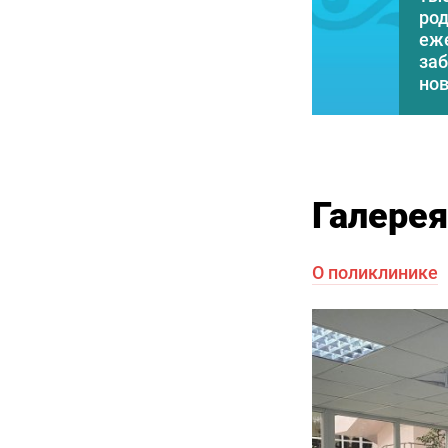
род
еж
заб
но
Галерея
О поликлинике