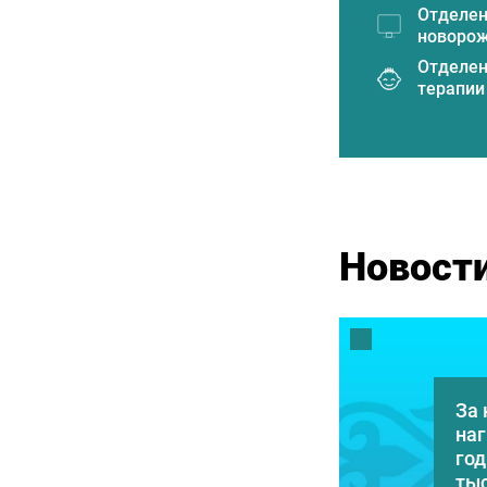
Отделе
новоро
Отделен
терапии
Отделен
Отделен
и интен
Послеро
Новост
Послеро
Отделен
Клиника
Центр О
За
Консуль
наг
отделен
год
ты